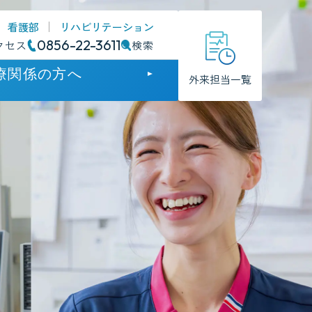
看護部
リハビリテーション
0856-22-3611
クセス
検索
療関係の方へ
外来担当一覧
門
門
のお知らせ
方支援病院
護について