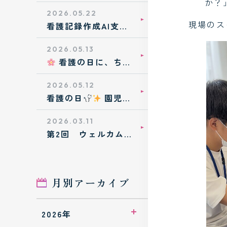
か？
職場体験に来てくれ
ました！
2026.05.22
現場のス
看護記録作成AI支援
システム
「Caretomo」を導
入しました
2026.05.13
看護の日に、ちび
っこ看護師さんが大
活躍！
2026.05.12
看護の日
園児た
ちの笑顔いっぱいの
作品を展示中！
2026.03.11
第2回 ウェルカムパ
ーティ！！
月別アーカイブ
2026年