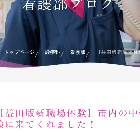
看護部ブログ
広報
ドクターイ
トップページ
診療科
看護部
【益田版新職場体
【益田版新職場体験】市内の中
験に来てくれました！