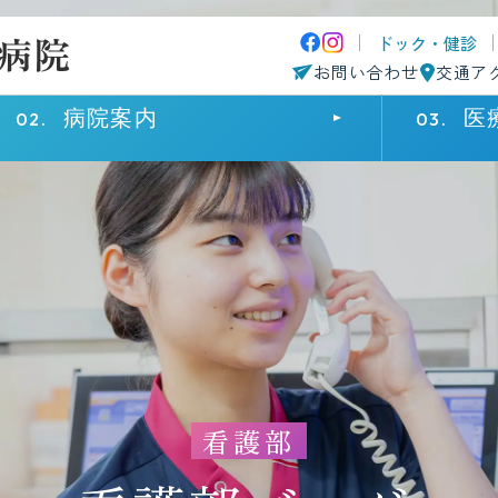
ドック・健診
お問い合わせ
交通ア
病院案内
医
来院・入院の方へ
病院案内
医療関係の方へ
外来受診
院長挨拶
患者さまのご紹介について
診療科・部
病院概要
診療科・部
入院・面会
理念・基本方針
採用情報
患者さまへ
施設基準
認定施設・一覧
在宅療養後
看護部
患者さまの権利に関する病院宣言
個人情報保
院内マップ
病院指標