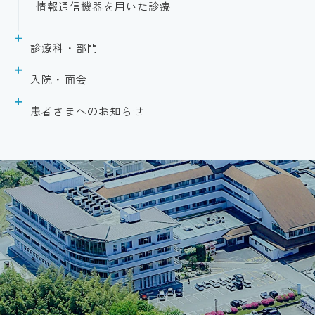
情報通信機器を用いた診療
診療科・部門
呼吸器外科
入院・面会
婦人科
入院のご案内
患者さまへのお知らせ
内科
面会のご案内
診断書の申込について
循環器内科
診療情報開示請求について
腎臓内科
患者様相談窓口
呼吸器内科
患者さまの権利に関する病院宣言
外科
身体的拘束最小化への取り組みについて
形成外科
感染対策への取組
整形外科