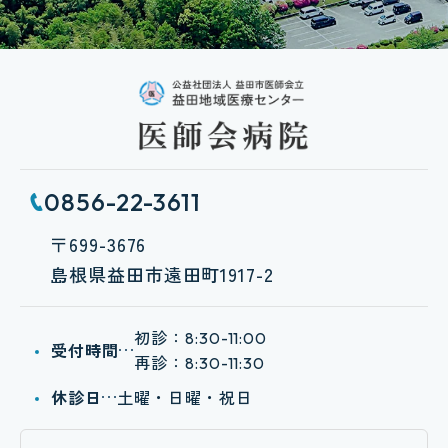
緩和ケアについて
脳神経外科
麻酔科
リハビリテーション科
リウマチ科
0856-22-3611
循環器外科
〒699-3676
放射線科
島根県益田市遠田町1917-2
ドック・健診
リハビリテーション
初診：
8:30-11:00
受付時間
再診：
8:30-11:30
看護部
休診日
土曜・日曜・祝日
診療部