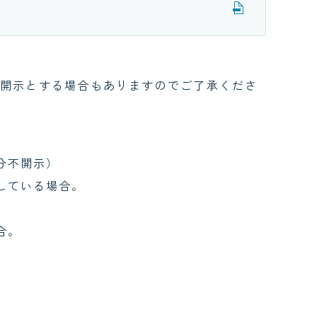
開示とする場合もありますのでご了承くださ
分不開示）
している場合。
合。