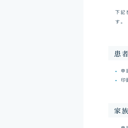
看護部
下記
す。
診療部
患
申
印
家
申