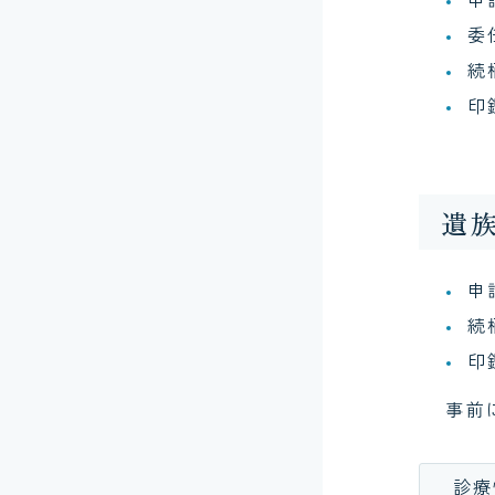
委
続
印
遺
申
続
印
事前
診療