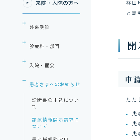
来院・入院の方へ
益田
と患
外来受診
開
外来診療のご案内
診療科・部門
救急時間外受診のご
呼吸器外科
案内
入院・面会
婦人科
マイナ保険証につい
申
入院のご案内
て
患者さまへのお知らせ
内科
面会のご案内
外来担当一覧
ただ
診断書の申込につい
循環器内科
て
情報通信機器を用い
患
腎臓内科
た診療
診療情報開示請求に
患
ついて
呼吸器内科
患
患者様相談窓口