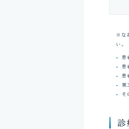
※な
い。
患
患
患
第
そ
診