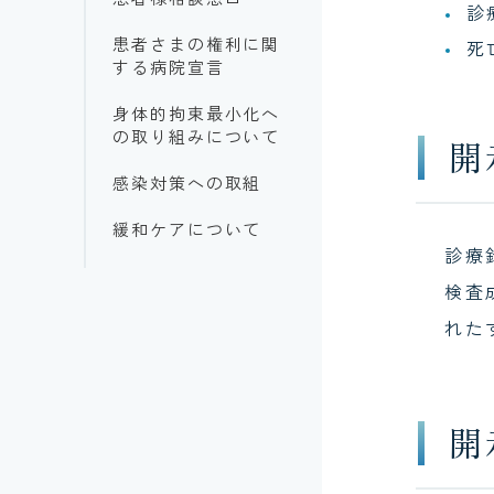
外科
診
患者さまの権利に関
死
形成外科
する病院宣言
整形外科
身体的拘束最小化へ
の取り組みについて
脳神経外科
開
感染対策への取組
麻酔科
緩和ケアについて
リハビリテーション
診療
科
検査
リウマチ科
れた
循環器外科
放射線科
開
ドック・健診
リハビリテーション