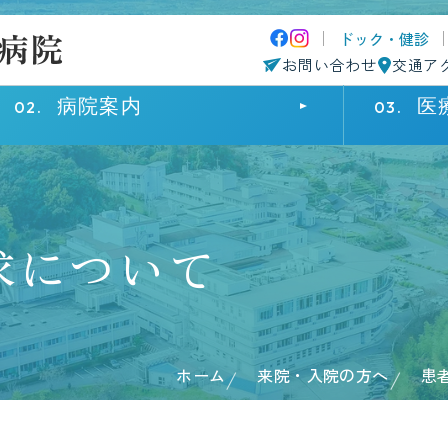
ドック・健診
お問い合わせ
交通ア
病院案内
医
来院・入院の方へ
病院案内
医療関係の方へ
求について
外来受診
院長挨拶
患者さまのご紹介について
診療科・部
病院概要
診療科・部
入院・面会
理念・基本方針
採用情報
患者さまへ
施設基準
認定施設・一覧
在宅療養後
ホーム
来院・入院の方へ
患
患者さまの権利に関する病院宣言
個人情報保
院内マップ
病院指標