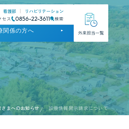
看護部
リハビリテーション
0856-22-3611
クセス
検索
療関係の方へ
外来担当一覧
門
門
のお知らせ
方支援病院
者さまへのお知らせ
診療情報開示請求について
護について