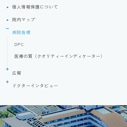
個人情報保護について
院内マップ
病院指標
DPC
医療の質（クオリティーインディケーター）
広報
医師会病院だより
ドクターインタビュー
整形外科 笈川 哲也
院長 齊藤 洋司