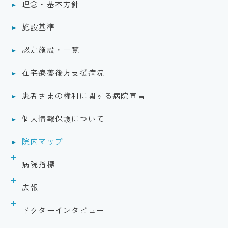
理念・基本方針
施設基準
認定施設・一覧
在宅療養後方支援病院
患者さまの権利に関する病院宣言
個人情報保護について
院内マップ
病院指標
DPC
広報
医療の質（クオリティーインディケーター）
医師会病院だより
ドクターインタビュー