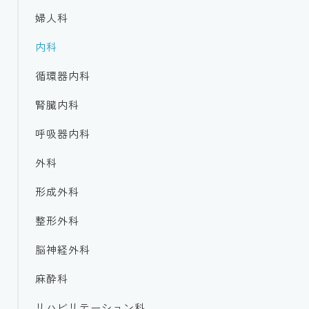
マイナ保険証について
婦人科
外来担当一覧
内科
情報通信機器を用いた診療
循環器内科
腎臓内科
呼吸器内科
外科
形成外科
整形外科
脳神経外科
麻酔科
リハビリテーション科