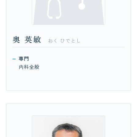
奥
英敏
おく
ひでとし
専門
内科全般