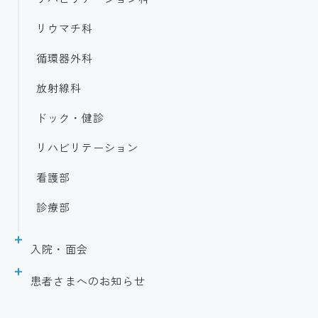
リウマチ科
循環器外科
放射線科
ドック・健診
リハビリテーション
看護部
診療部
入院・面会
入院のご案内
患者さまへのお知らせ
面会のご案内
診断書の申込について