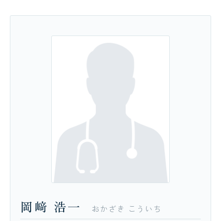
岡﨑
浩一
おかざき
こういち