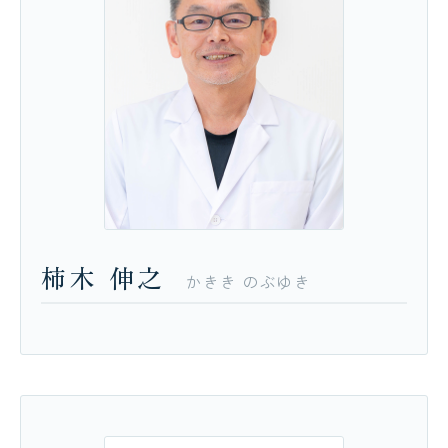
柿木
伸之
かきき
のぶゆき