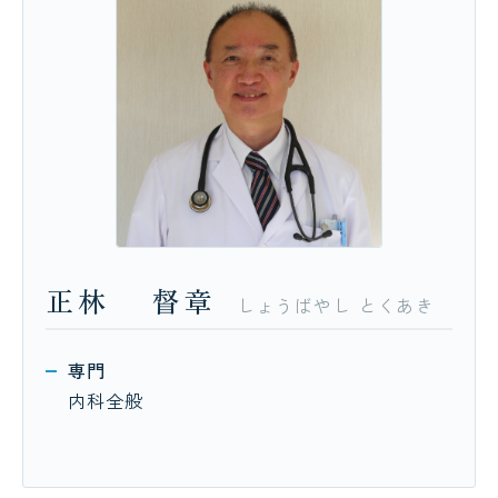
正林
督章
しょうばやし
とくあき
専門
内科全般