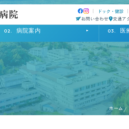
ドック・健診
お問い合わせ
交通ア
病院案内
医
来院・入院の方へ
病院案内
医療関係の方へ
外来受診
院長挨拶
患者さまのご紹介について
診療科・部
病院概要
診療科・部
入院・面会
理念・基本方針
採用情報
患者さまへ
施設基準
認定施設・一覧
在宅療養後
ホーム
患者さまの権利に関する病院宣言
個人情報保
院内マップ
病院指標