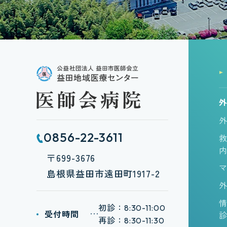
感染対策への取組
麻酔科
緩和ケアについて
リハビリテーション
科
リウマチ科
循環器外科
放射線科
ドック・健診
0856-22-3611
リハビリテーション
〒699-3676
看護部
島根県益田市遠田町1917-2
診療部
初診：
8:30-11:00
受付時間
再診：
8:30-11:30