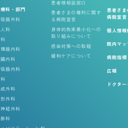
患者様相談窓口
診療科・部門
患者さま
患者さまの権利に関す
病院宣言
呼吸器外科
る病院宣言
婦人科
身体的拘束最小化への
個人情報
取り組みについて
内科
院内マッ
感染対策への取組
循環器内科
緩和ケアについて
病院指標
腎臓内科
呼吸器内科
広報
外科
ドクター
形成外科
整形外科
脳神経外科
麻酔科