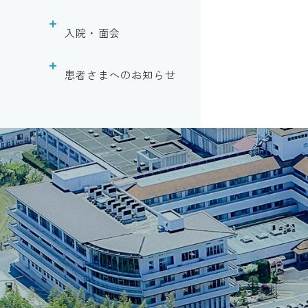
呼吸器外科
入院・面会
婦人科
入院のご案内
患者さまへのお知らせ
内科
面会のご案内
診断書の申込につい
循環器内科
て
腎臓内科
診療情報開示請求に
ついて
呼吸器内科
患者様相談窓口
外科
患者さまの権利に関
形成外科
する病院宣言
整形外科
身体的拘束最小化へ
の取り組みについて
脳神経外科