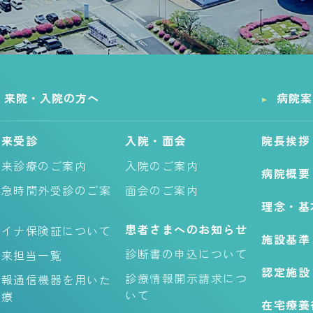
来院・入院の方へ
病院案
外来受診
入院・面会
院長挨拶
外来診療のご案内
入院のご案内
病院概要
救急時間外受診のご案
面会のご案内
理念・基
内
患者さまへのお知らせ
マイナ保険証について
施設基準
診断書の申込について
外来担当一覧
認定施設
診療情報開示請求につ
情報通信機器を用いた
いて
診療
在宅療養