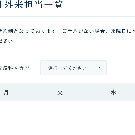
月外来担当一覧
広報
ドクターイ
予約制となっております。ご予約がない場合、来院日に
ださい。
診療科を選ぶ
月
火
水