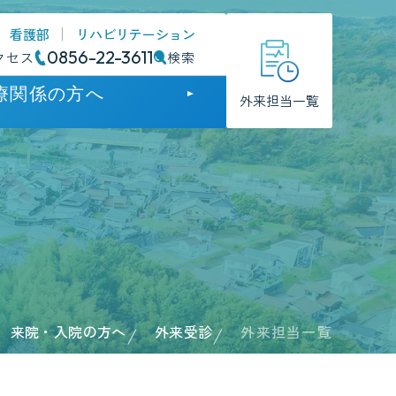
看護部
リハビリテーション
0856-22-3611
クセス
検索
療関係の方へ
外来担当一覧
門
門
のお知らせ
方支援病院
来院・入院の方へ
外来受診
外来担当一覧
護について