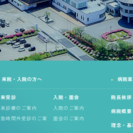
来院・入院の方へ
病院案
外来受診
入院・面会
院長挨拶
外来診療のご案内
入院のご案内
病院概要
救急時間外受診のご案
面会のご案内
理念・基
内