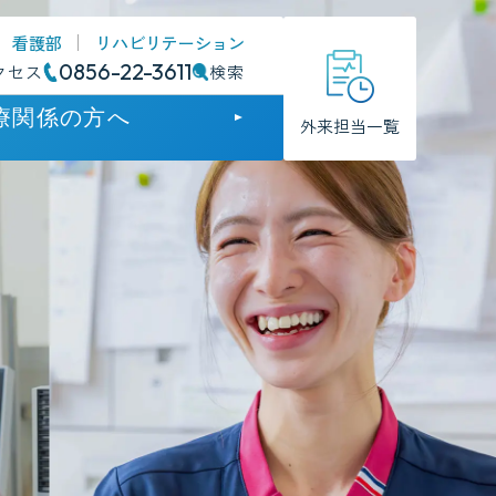
看護部
リハビリテーション
0856-22-3611
クセス
検索
療関係の方へ
外来担当一覧
門
門
のお知らせ
方支援病院
護について