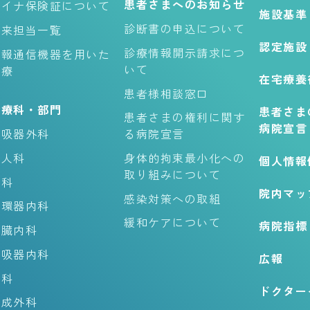
患者さまへのお知らせ
マイナ保険証について
施設基準
診断書の申込について
外来担当一覧
認定施設
診療情報開示請求につ
情報通信機器を用いた
いて
診療
在宅療養
患者様相談窓口
診療科・部門
患者さま
患者さまの権利に関す
病院宣言
呼吸器外科
る病院宣言
婦人科
身体的拘束最小化への
個人情報
取り組みについて
内科
院内マッ
感染対策への取組
循環器内科
緩和ケアについて
病院指標
腎臓内科
呼吸器内科
広報
外科
ドクター
形成外科