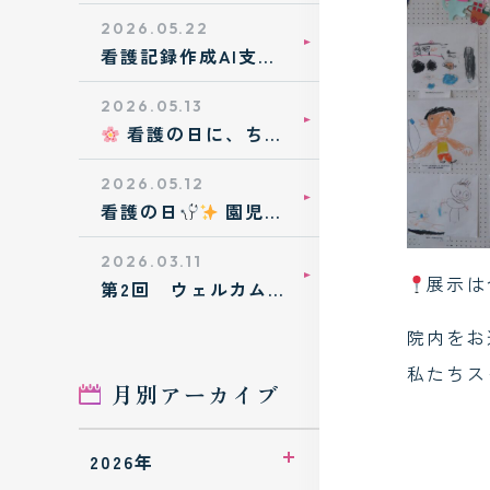
職場体験に来てくれ
ました！
2026.05.22
看護記録作成AI支援
システム
「Caretomo」を導
入しました
2026.05.13
看護の日に、ちび
っこ看護師さんが大
活躍！
2026.05.12
看護の日
園児た
ちの笑顔いっぱいの
作品を展示中！
2026.03.11
展示は
第2回 ウェルカムパ
ーティ！！
院内をお
私たちス
月別アーカイブ
2026年