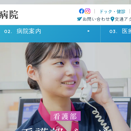
ドック・健診
お問い合わせ
交通ア
病院案内
医
来院・入院の方へ
病院案内
医療関係の方へ
外来受診
院長挨拶
患者さまのご紹介について
診療科・部
病院概要
診療科・部
入院・面会
理念・基本方針
採用情報
患者さまへ
施設基準
認定施設・一覧
在宅療養後
看護部
患者さまの権利に関する病院宣言
個人情報保
院内マップ
病院指標