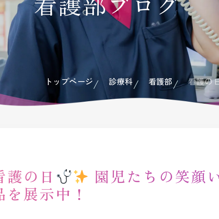
看護部ブログ
広報
ドクターイ
トップページ
診療科
看護部
看護の
看護の日
園児たちの笑顔
品を展示中！