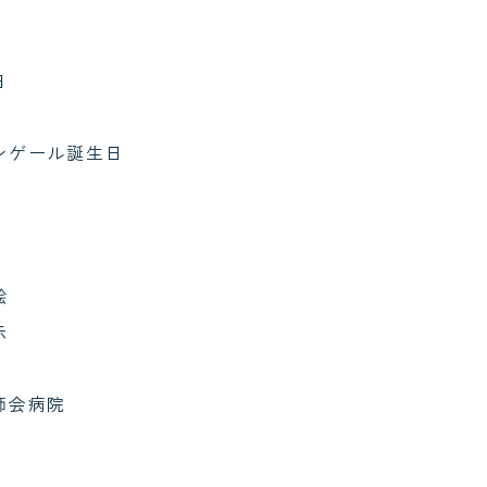
日
ンゲール誕生日
絵
示
師会病院