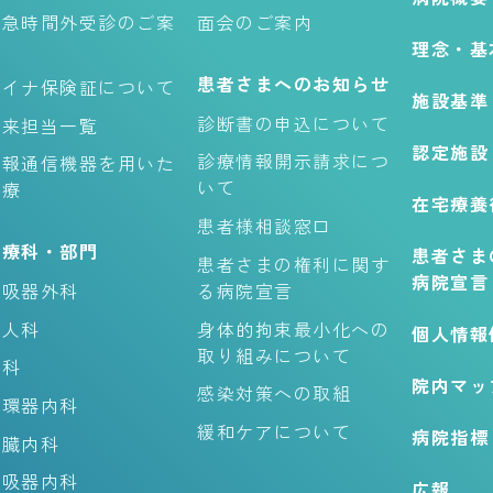
救急時間外受診のご案
面会のご案内
理念・基
内
患者さまへのお知らせ
マイナ保険証について
施設基準
診断書の申込について
外来担当一覧
認定施設
診療情報開示請求につ
情報通信機器を用いた
いて
診療
在宅療養
患者様相談窓口
診療科・部門
患者さま
患者さまの権利に関す
病院宣言
呼吸器外科
る病院宣言
婦人科
身体的拘束最小化への
個人情報
取り組みについて
内科
院内マッ
感染対策への取組
循環器内科
緩和ケアについて
病院指標
腎臓内科
呼吸器内科
広報