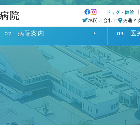
ドック・健診
お問い合わせ
交通ア
病院案内
医
来院・入院の方へ
病院案内
医療関係の方へ
外来受診
院長挨拶
患者さまのご紹介について
診療科・部
病院概要
診療科・部
入院・面会
理念・基本方針
採用情報
患者さまへ
施設基準
認定施設・一覧
在宅療養後
患者さまの権利に関する病院宣言
個人情報保
院内マップ
病院指標