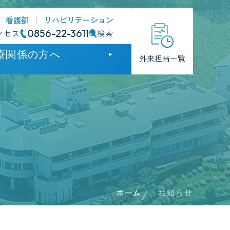
看護部
リハビリテーション
0856-22-3611
クセス
検索
療関係の方へ
外来担当一覧
門
門
のお知らせ
方支援病院
ホーム
お知らせ
護について