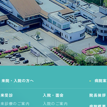
来院・入院の方へ
病院案
外来受診
入院・面会
院長挨拶
外来診療のご案内
入院のご案内
病院概要