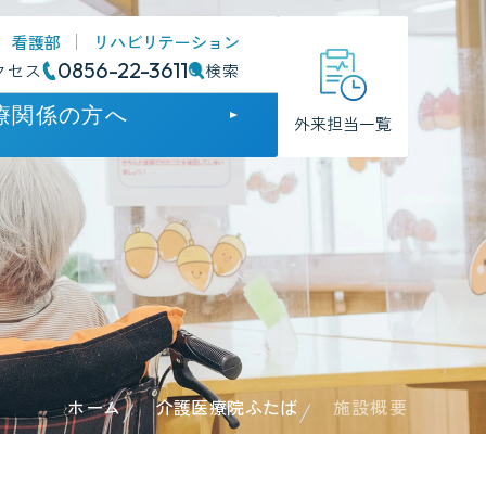
看護部
リハビリテーション
0856-22-3611
クセス
検索
療関係の方へ
外来担当一覧
門
門
のお知らせ
方支援病院
ホーム
介護医療院ふたば
施設概要
護について