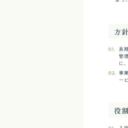
方
長
管
に
事
ー
役
入