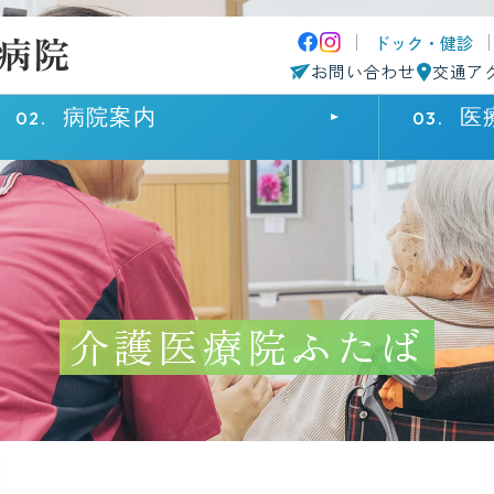
ドック・健診
お問い合わせ
交通ア
病院案内
医
来院・入院の方へ
病院案内
医療関係の方へ
外来受診
院長挨拶
患者さまのご紹介について
診療科・部
病院概要
診療科・部
介護医療院ふたば
入院・面会
理念・基本方針
採用情報
患者さまへ
施設基準
認定施設・一覧
在宅療養後
患者さまの権利に関する病院宣言
個人情報保
院内マップ
病院指標