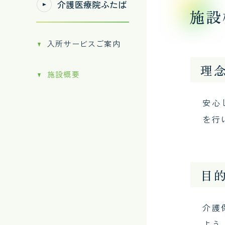
介護医療院ふたば
施設
入所サービスご案内
理
施設概要
安心
を行
目
介護
よう