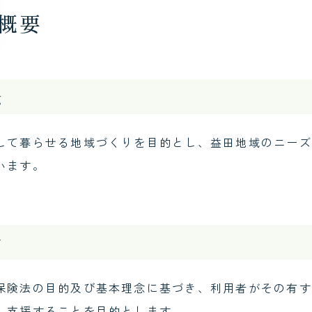
概要
広報
ドクターイ
念
して暮らせる地域づくりを目的とし、益田地域のニーズ
います。
的
保険法の目的及び基本理念に基づき、利用者がその有す
、支援することを目的とします。