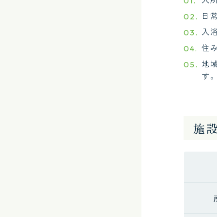
日
入
住
地
す
施