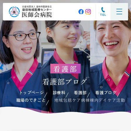
TEL
看護部
看護部ブログ
トップページ
診療科
看護部
看護ブログ
職場のできごと
地域包括ケア病棟棟内デイケア活動