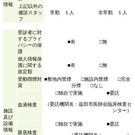
情報
上記以外の
健診スタッ
常勤 １人 非常勤 １人
フ
受診者に対
するプライ
■有 □無
バシーの保
護
個人情報保
護に関する
■有 □無
規定類
受動喫煙対
■敷地内禁煙 □施設内禁煙 □完全
策
分煙 □なし
□独自で実施 ■委託
（委託機関名：益田市医師会臨床検査セ
血液検査
ンター）
施設
及び
設備
□独自で実施 ■委託
情報
眼底検査