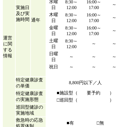
水曜
8:30～
16:00～
～
実施日
日
12:00
17:00
及び実
木曜
8:30～
16:00～
～
施時間
通年
日
12:00
17:00
金曜
8:30～
16:00～
～
日
12:00
17:00
運営
土曜
8:30～
～
～
に関
日
12:00
する
日曜
情報
～
～
～
日
祝日
～
～
～
特定健康診査
8,800円以下／人
の単価
■施設型（ 要予約 ）
特定健康診査
の実施形態
□巡回型（ ）
巡回型健診の
実施地域
救急時の応急
■有 □無
処置体制