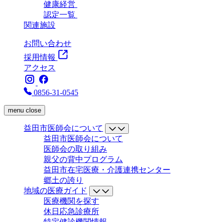
健康経営
認定一覧
関連施設
お問い合わせ
採用情報
アクセス
0856-31-0545
menu
close
益田市医師会について
益田市医師会について
医師会の取り組み
親父の背中プログラム
益田市在宅医療・介護連携センター
郷土の誇り
地域の医療ガイド
医療機関を探す
休日応急診療所
特定健診機関情報