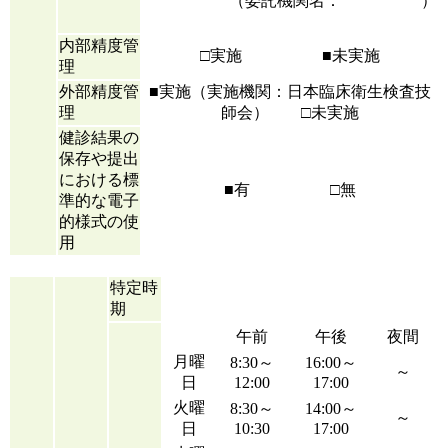
（委託機関名： ）
内部精度管
□実施 ■未実施
理
外部精度管
■実施（実施機関：日本臨床衛生検査技
理
師会） □未実施
健診結果の
保存や提出
における標
■有 □無
準的な電子
的様式の使
用
特定時
期
午前
午後
夜間
月曜
8:30～
16:00～
～
日
12:00
17:00
火曜
8:30～
14:00～
～
日
10:30
17:00