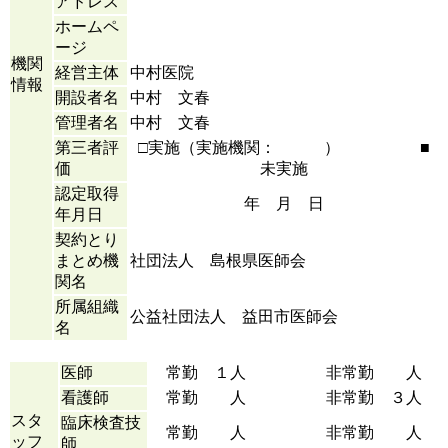
アドレス
ホームペ
ージ
機関
経営主体
中村医院
情報
開設者名
中村 文春
管理者名
中村 文春
第三者評
□実施（実施機関： ） ■
価
未実施
認定取得
年 月 日
年月日
契約とり
まとめ機
社団法人 島根県医師会
関名
所属組織
公益社団法人 益田市医師会
名
医師
常勤 １人 非常勤 人
看護師
常勤 人 非常勤 ３人
スタ
臨床検査技
常勤 人 非常勤 人
ッフ
師