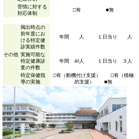
苦情に対する
□有 ■無
対応体制
掲出時点の
前年度にお
年間 人
１日当り 人
ける特定健
診実績件数
その他
実施可能な
特定健康診
年間 40人
１日当り ３人
査の件数
特定保健指
□有（動機付け支援） □有（積極
導の実施
的支援） ■無