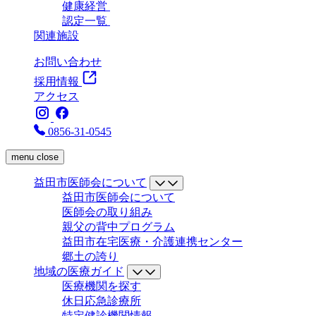
健康経営
認定一覧
関連施設
お問い合わせ
採用情報
アクセス
0856-31-0545
menu
close
益田市医師会について
益田市医師会について
医師会の取り組み
親父の背中プログラム
益田市在宅医療・介護連携センター
郷土の誇り
地域の医療ガイド
医療機関を探す
休日応急診療所
特定健診機関情報