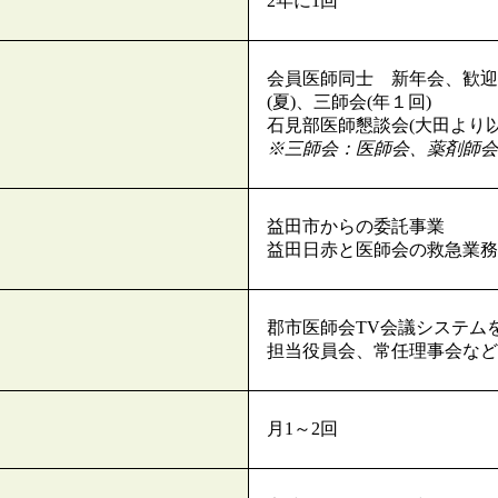
2年に1回
会員医師同士 新年会、歓迎
(夏)、三師会(年１回)
石見部医師懇談会(大田より以
※三師会：医師会、薬剤師会
益田市からの委託事業
益田日赤と医師会の救急業
郡市医師会TV会議システム
担当役員会、常任理事会など
月1～2回