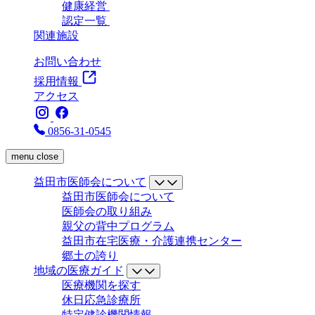
健康経営
認定一覧
関連施設
お問い合わせ
採用情報
アクセス
0856-31-0545
menu
close
益田市医師会について
益田市医師会について
医師会の取り組み
親父の背中プログラム
益田市在宅医療・介護連携センター
郷土の誇り
地域の医療ガイド
医療機関を探す
休日応急診療所
特定健診機関情報