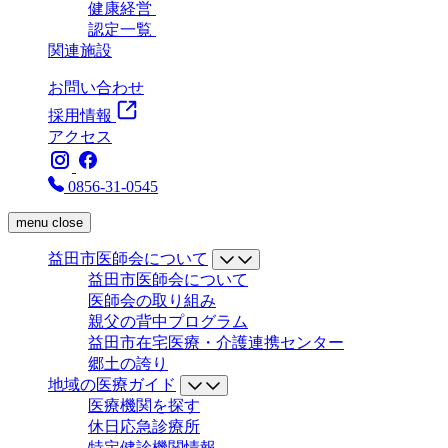
健康経営
認定一覧
関連施設
お問い合わせ
採用情報
アクセス
0856-31-0545
menu
close
益田市医師会について
益田市医師会について
医師会の取り組み
親父の背中プログラム
益田市在宅医療・介護連携センター
郷土の誇り
地域の医療ガイド
医療機関を探す
休日応急診療所
特定健診機関情報