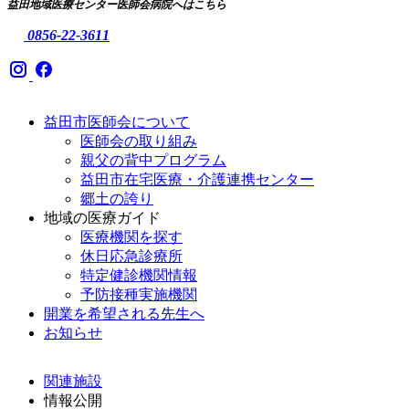
益田地域医療センター医師会病院へはこちら
0856-22-3611
益田市医師会について
医師会の取り組み
親父の背中プログラム
益田市在宅医療・介護連携センター
郷土の誇り
地域の医療ガイド
医療機関を探す
休日応急診療所
特定健診機関情報
予防接種実施機関
開業を希望される先生へ
お知らせ
関連施設
情報公開