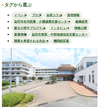
タグから選ぶ
イベント
ブログ
会長コラム
採用情報
益田市在宅医療・介護連携支援センター
健康経営
親父の背中プログラム
インタビュー
情報公開
新着情報
益田市東部・中部地域包括支援センター
開業を希望される先生へ
機関紙双葉