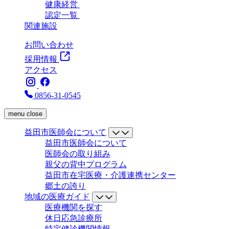
健康経営
認定一覧
関連施設
お問い合わせ
採用情報
アクセス
0856-31-0545
menu
close
益田市医師会について
益田市医師会について
医師会の取り組み
親父の背中プログラム
益田市在宅医療・介護連携センター
郷土の誇り
地域の医療ガイド
医療機関を探す
休日応急診療所
特定健診機関情報