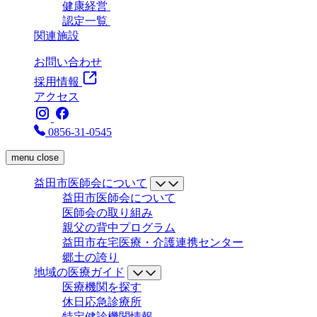
健康経営
認定一覧
関連施設
お問い合わせ
採用情報
アクセス
0856-31-0545
menu
close
益田市医師会について
益田市医師会について
医師会の取り組み
親父の背中プログラム
益田市在宅医療・介護連携センター
郷土の誇り
地域の医療ガイド
医療機関を探す
休日応急診療所
特定健診機関情報