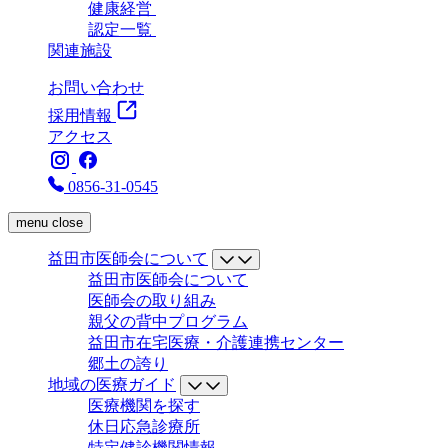
健康経営
認定一覧
関連施設
お問い合わせ
採用情報
アクセス
0856-31-0545
menu
close
益田市医師会について
益田市医師会について
医師会の取り組み
親父の背中プログラム
益田市在宅医療・介護連携センター
郷土の誇り
地域の医療ガイド
医療機関を探す
休日応急診療所
特定健診機関情報